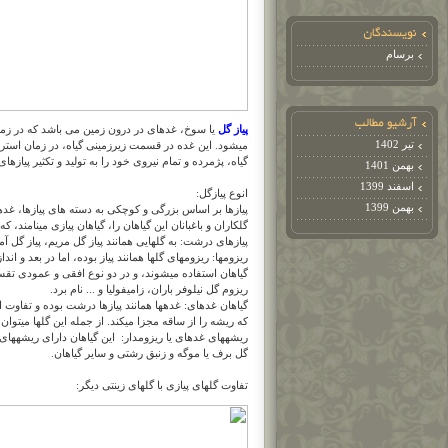
برسام
پیاز گل
یا سوخ، غدهای در درون زمین می باشد که در زمان
تیر 1402
میشود. این غده در قسمت زیرزمینی گیاه، در زمان استرا
گیاه، پژمرده و تمام نیروی خود را به تولید و تکثیر پیازها
بهمن 1401
اسفند 1399
انوع پیازگل:
بهمن 1399
پیازها بر اساس بزرگی و کوچکی به دسته های پیازها، غد
گلکاران و باغبانان این گیاهان را، گیاهان پیازی مینامند، 
پیازهای درشت: به گلهایی همانند پیاز گل مریم، پیاز گل آم
ریزومها: ریزومهای گلها همانند پیاز بوده، اما در بعد و اند
گیاهان استفاده میشوند، و در دو نوع افقی و عمودی تقسی
ریزوم گل نیلوفر باران، زامیفولیا و ... نام برد.
گیاهان غدهای: غدهها همانند پیازها درشت بوده و تفاوت
که ریشه را از ساقه مجزا میکند. از جمله این گلها میتوان
ریشههای غدهای یا ریزومدار: این گیاهان دارای ریشههای
گل برف یا موگه و زنبق رشتی و سایر گیاهان.
تفاوت گلهای پیازی با گلهای زینتی دیگر: