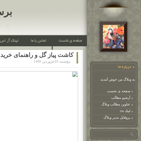
برس
کاشت پیاز گل و راهنمای خرید 
پنج‌شنبه 05 فروردین 1400
به وبلاگ من خوش آمدید
صفحه ی نخست
آرشیو مطالب
عناوین مطالب وبلاگ
لينك rss
پروفایل مدیر وبلاگ