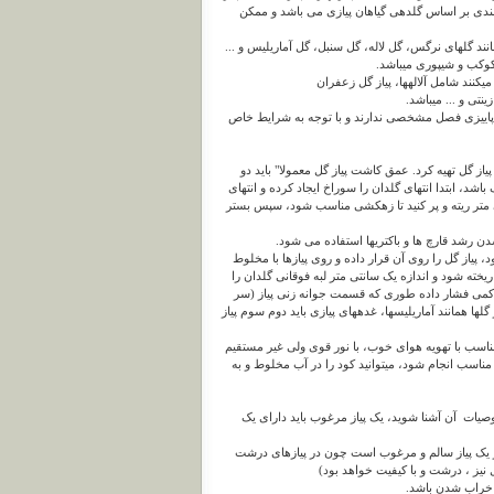
یم بندی بر اساس گلدهی گیاهان پیازی می باشد و ممکن
انند گلهای نرگس، گل لاله، گل سنبل، گل آماریلیس و ...
، کوکب و شیپوری میباشد.
میکنند شامل آلالهها، پیاز گل زعفران
نتی و ... میباشد.
هان پاییزی فصل مشخصی ندارند و با توجه به شرایط خاص
یاز گل تهیه کرد. عمق کاشت پیاز گل معمولا" باید دو
باشد، ابتدا انتهای گلدان را سوراخ ایجاد کرده و انتهای
که معدنی یا تکه سفال به اندازه 2 الی 4 سانتی متر ریته و پر کنید تا زهکشی مناسب شود، سپس بستر
یاز گل را روی آن قرار داده و روی پیازها با مخلوط
ته شود و اندازه یک سانتی متر لبه فوقانی گلدان را
 کمی فشار داده طوری که قسمت جوانه زنی پیاز (سر
ها همانند آماریلیسها، غدههای پیازی باید دوم سوم پیاز
ی مناسب با تهویه هوای خوب، با نور قوی ولی غیر مستقیم
ر 20 الی 30 روز یکبار کوددهی npk با دوز مناسب انجام شود، میتوانید کود را در آب مخلوط و به
صیات آن آشنا شوید، یک پیاز مرغوب باید دارای یک
ر یک پیاز سالم و مرغوب است چون در پیازهای درشت
نیز ، درشت و با کیفیت خواهد بود)
 خراب شدن باشد.