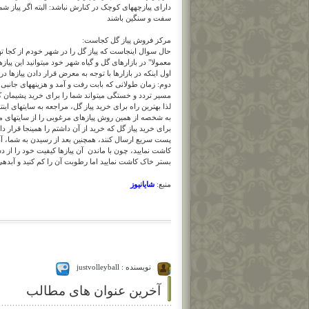
دارای پیازچههای کوچک در کنارش نباشد: البته اگر پیاز 
سفت و سنگین باشند
مرکز فروش پیاز گل کجاست:
حال سوال اینجاست که پیاز گل را در شهر خودم از کجا ته
معمولا" در بازارهای گل و گیاه شهر خود میتوانید این پیازه
اول اینکه در بازارها با توجه به معرض قرار دادن پیازها د
دوم: زمان طولانی که بابت رفت و آمد و هزینههای جانبی 
مسیر تردد و خستگی میتواند شما را برای خرید پشیمان ک
لذا بهترین راه برای خرید پیاز گل، مراجعه به سایتهای این
به شخصه از همین روش پیازهای مرغوبی را از سایتهای م
برای خرید پیاز گل که خرید از آن داشتم را همینجا قرار داد
پست سریع ارسال کنند، همچنین بعد از رسیدن به شما، آ
کاشت نمایید، چون با ماندن آن پیازها کیفیت خود را از دست
بستر خاک کاشت نمایید اما رطوبت آن را کم کنید و آبدهی نک
شایانیوز
منبع:
نویسنده : justvolleyball
آخرین عنوان های مطالب